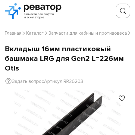
Главная
Каталог
Запчасти для кабины и противовеса
В
Вкладыш 16мм пластиковый
башмака LRG для Gen2 L=226мм
Otis
Задать вопрос
Артикул RR26203