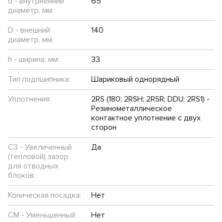
d - внутрненний
65
диаметр, мм:
D - внешний
140
диаметр, мм:
h - ширина, мм:
33
Тип подпшипника:
Шариковый однорядный
Уплотнения:
2RS (180; 2RSH; 2RSR; DDU; 2RS1) -
Резинометаллическое
контактное уплотнение с двух
сторон
C3 - Увеличенный
Да
(тепловой) зазор
для отводных
блоков:
Коническая посадка:
Нет
CM - Уменьшенный
Нет