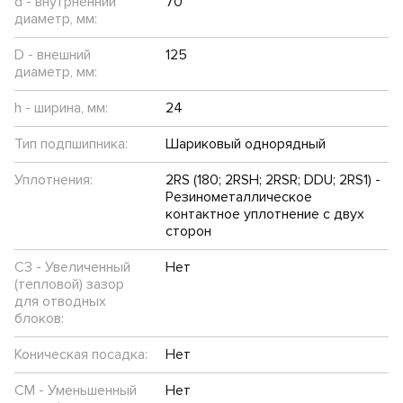
d - внутрненний
70
диаметр, мм:
D - внешний
125
диаметр, мм:
h - ширина, мм:
24
Тип подпшипника:
Шариковый однорядный
Уплотнения:
2RS (180; 2RSH; 2RSR; DDU; 2RS1) -
Резинометаллическое
контактное уплотнение с двух
сторон
C3 - Увеличенный
Нет
(тепловой) зазор
для отводных
блоков:
Коническая посадка:
Нет
CM - Уменьшенный
Нет