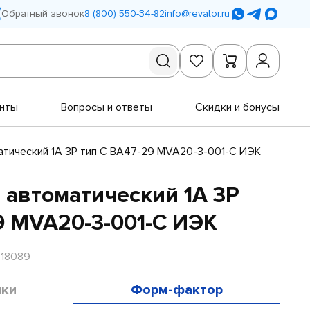
Обратный звонок
8 (800) 550-34-82
info@revator.ru
нты
Вопросы и ответы
Скидки и бонусы
тический 1А 3P тип C ВА47-29 MVA20-3-001-C ИЭК
автоматический 1А 3P
9 MVA20-3-001-C ИЭК
R18089
ики
Форм-фактор