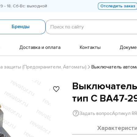
 9 - 18, Сб-Вс: выходной
Отследить заказ
Поиск
по
Бренды
Поиск по сайту
сайту
и
Доставка и оплата
Контакты
Докуме
а защиты (Предохранители, Автоматы)
Выключатель автома
Выключатель 
тип C ВА47-2
Задать вопрос
Артикул R
Характерист