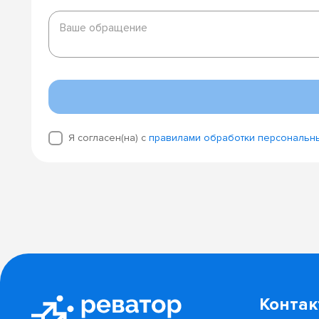
Ваше
обращение
Ваше обращение
Я согласен(на) с
правилами обработки персональн
Конта