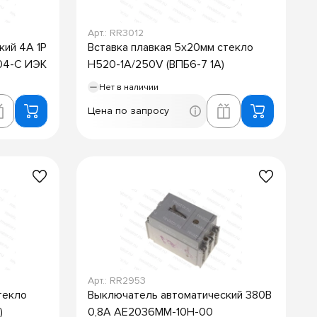
Арт.: RR3012
кий 4А 1P
Вставка плавкая 5х20мм стекло
04-C ИЭК
H520-1A/250V (ВПБ6-7 1А)
Нет в наличии
Цена по запросу
Арт.: RR2953
текло
Выключатель автоматический 380В
)
0,8А АЕ2036ММ-10Н-00