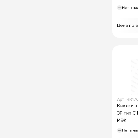
Нет в на
Цена по 
Арт.: RR17
Выключат
3P тип C
ИЭК
Нет в на