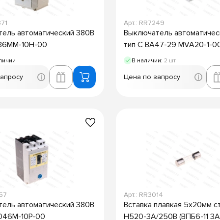
371
Арт.: RR7249
ель автоматический 380В
Выключатель автоматичес
36ММ-10Н-00
тип C ВА47-29 MVA20-1-0
личии
В наличии:
2 шт
запросу
Цена по запросу
957
Арт.: RR3014
ель автоматический 380В
Вставка плавкая 5х20мм с
046М-10Р-00
H520-3А/250В (ВПБ6-11 3А