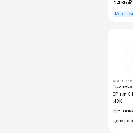
1 436 ₽
Можно ку
Арт.: RR4
Выключат
3P тип C
ИЭК
Нет в на
Цена по 