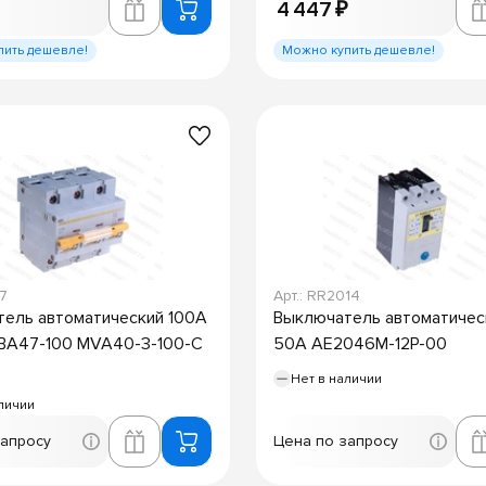
4 447 ₽
пить дешевле!
Можно купить дешевле!
67
Арт.: RR2014
ель автоматический 100А
Выключатель автоматичес
 ВА47-100 MVA40-3-100-C
50А АЕ2046М-12Р-00
Нет в наличии
личии
запросу
Цена по запросу