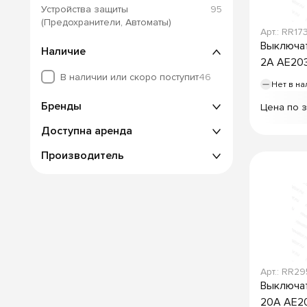
Устройства защиты
95
(Предохранители, Автоматы)
Арт.: RR17
Выключат
Наличие
2А АЕ20
В наличии или скоро поступит
46
Нет в на
Бренды
Цена по 
Доступна аренда
Производитель
Арт.: RR2
Выключат
20А АЕ2