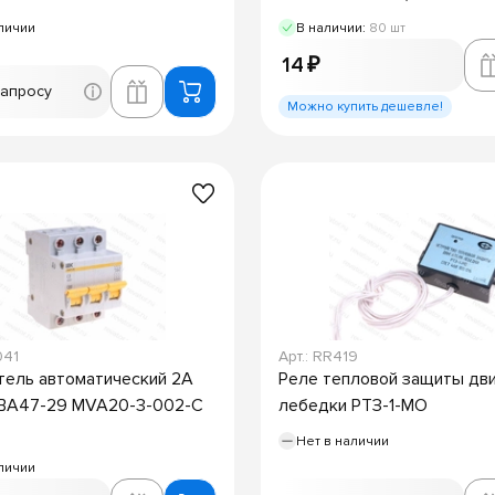
личии
В наличии:
80 шт
14 ₽
запросу
Можно купить дешевле!
041
Арт.: RR419
ель автоматический 2А
Реле тепловой защиты дв
 ВА47-29 MVA20-3-002-C
лебедки РТЗ-1-МО
Нет в наличии
личии