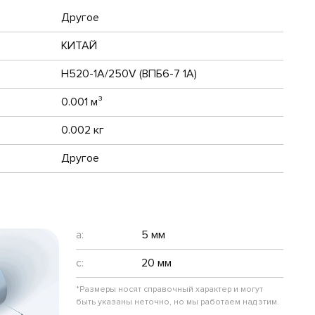
Другое
КИТАЙ
H520-1A/250V (ВПБ6-7 1А)
0.001 м³
0.002 кг
Другое
a:
5 мм
c:
20 мм
*Размеры носят справочный характер и могут
быть указаны неточно, но мы работаем над этим.