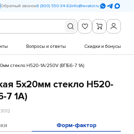
Обратный звонок
8 (800) 550-34-82
info@revator.ru
нты
Вопросы и ответы
Скидки и бонусы
20мм стекло H520-1A/250V (ВПБ6-7 1А)
кая 5х20мм стекло H520-
-7 1А)
R3012
ики
Форм-фактор