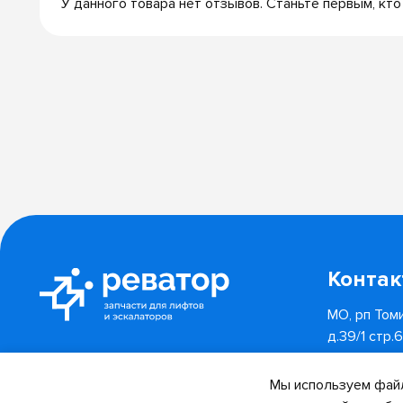
У данного товара нет отзывов. Станьте первым, кто
Конта
МО, рп Томи
д.39/1 стр.
8 (800) 55
Отследить заказ
Мы используем файл
info@revator