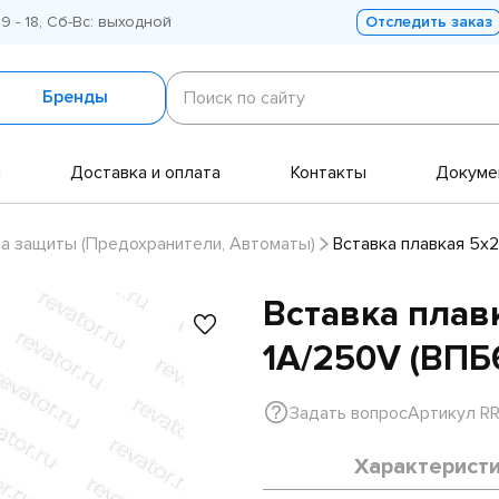
 9 - 18, Сб-Вс: выходной
Отследить заказ
Поиск
по
Бренды
Поиск по сайту
сайту
и
Доставка и оплата
Контакты
Докуме
а защиты (Предохранители, Автоматы)
Вставка плавкая 5х
Вставка плав
1A/250V (ВПБ6
Задать вопрос
Артикул R
Характерист