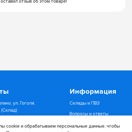
 оставил отзыв об этом товаре!
кты
Информация
лино, ул. Гоголя,
Склады и ПВЗ
6 (Склад)
Вопросы и ответы
0-34-82
Доставка и оплата
ы cookie и обрабатываем персональные данные, чтобы
.ru