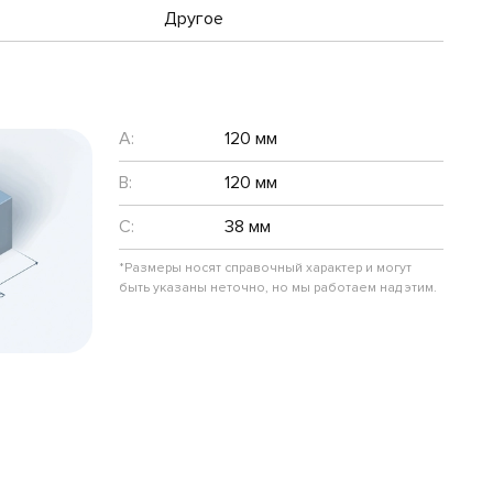
Другое
A:
120 мм
B:
120 мм
C:
38 мм
*Размеры носят справочный характер и могут
быть указаны неточно, но мы работаем над этим.