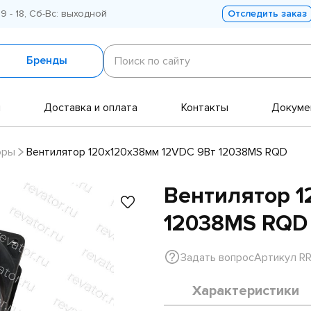
 9 - 18, Сб-Вс: выходной
Отследить заказ
Поиск
по
Бренды
Поиск по сайту
сайту
и
Доставка и оплата
Контакты
Докуме
оры
Вентилятор 120х120х38мм 12VDC 9Вт 12038MS RQD
Вентилятор 1
12038MS RQD
Задать вопрос
Артикул R
Характеристики