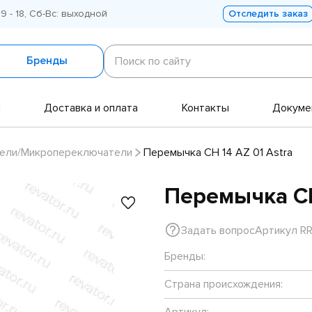
 9 - 18, Сб-Вс: выходной
Отследить заказ
Поиск
по
Бренды
Поиск по сайту
сайту
и
Доставка и оплата
Контакты
Докуме
ели/Микропереключатели
Перемычка CH 14 AZ 01 Astra
Перемычка CH
Задать вопрос
Артикул R
Бренды:
Страна происхождения:
Артикул: