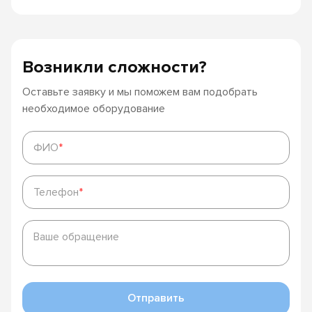
Возникли сложности?
Оставьте заявку и мы поможем вам подобрать
необходимое оборудование
ФИО
*
ФИО
*
Телефон
*
Телефон
*
Ваше
обращение
Ваше обращение
Отправить