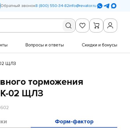
Обратный звонок
8 (800) 550-34-82
info@revator.ru
нты
Вопросы и ответы
Скидки и бонусы
-02 ЩЛЗ
авного торможения
0К-02 ЩЛЗ
R602
ики
Форм-фактор