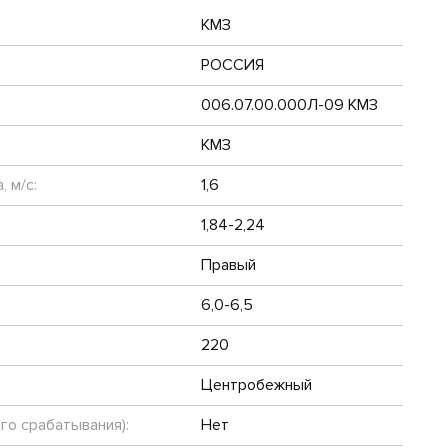
КМЗ
РОССИЯ
006.07.00.000Л-09 КМЗ
КМЗ
 м/с:
1,6
1,84-2,24
Правый
6,0-6,5
220
Центробежный
го срабатывания):
Нет