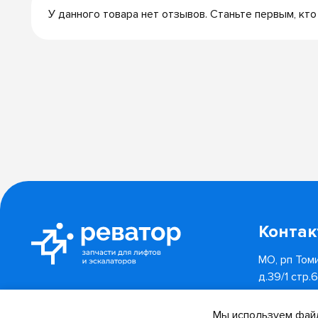
У данного товара нет отзывов. Станьте первым, кто
Конта
МО, рп Томи
д.39/1 стр.
8 (800) 55
Отследить заказ
Мы используем файл