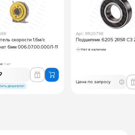
688
Арт.: RR20798
тель скорости 1,6м/с
Подшипник 6205 2RSR C3 
нат 6мм 006.07.00.000Л-11
Нет в наличии
ии:
1 шт
₽
Цена по запросу
пить дешевле!