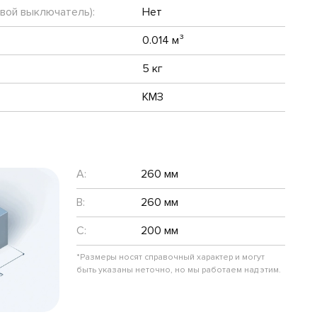
евой выключатель):
Нет
0.014 м³
5 кг
КМЗ
A:
260 мм
B:
260 мм
C:
200 мм
*Размеры носят справочный характер и могут
быть указаны неточно, но мы работаем над этим.