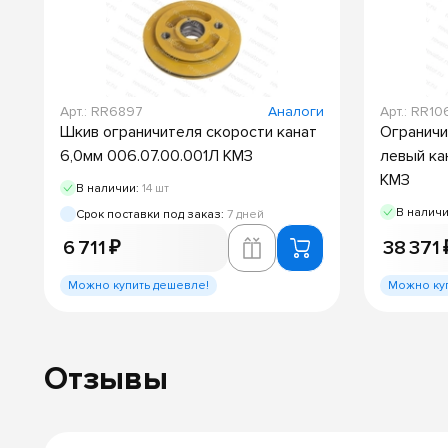
Арт.: RR6897
Аналоги
Арт.: RR10
Шкив ограничителя скорости канат
Ограничи
6,0мм 006.07.00.001Л КМЗ
левый ка
КМЗ
В наличии:
14 шт
В налич
Срок поставки под заказ:
7 дней
6 711 ₽
38 371 
Можно купить дешевле!
Можно ку
Отзывы