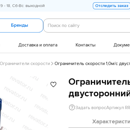
 9 - 18, Сб-Вс: выходной
Отследить заказ
Поиск
по
Бренды
Поиск по сайту
сайту
и
Доставка и оплата
Контакты
Докуме
Ограничители скорости
Ограничитель скорости 1,0м/с двус
Ограничитель
двусторонний
Задать вопрос
Артикул RR
Характерист