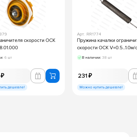
9879
Арт.: RR1774
аничителя скорости ОСК
Пружина качалки ограничи
8.01.000
скорости ОСК V=0.5...1.0м/
ии:
6 шт
В наличии:
38 шт
 ₽
231 ₽
пить дешевле!
Можно купить дешевле!