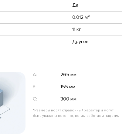
Да
0.012 м³
11 кг
Другое
A:
265 мм
B:
155 мм
C:
300 мм
*Размеры носят справочный характер и могут
быть указаны неточно, но мы работаем над этим.