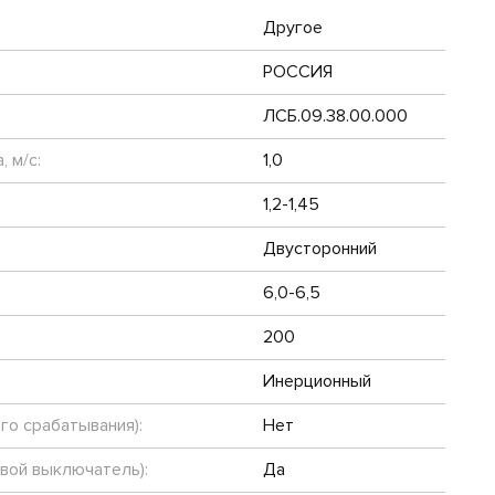
Другое
РОССИЯ
ЛСБ.09.38.00.000
 м/с:
1,0
1,2-1,45
Двусторонний
6,0-6,5
200
Инерционный
го срабатывания):
Нет
евой выключатель):
Да