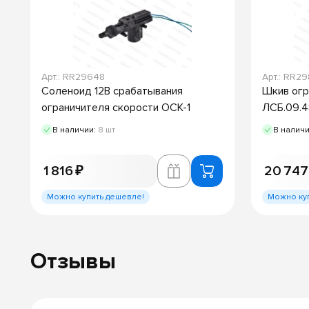
Арт.: RR29648
Арт.: RR2
Соленоид 12В срабатывания
Шкив огр
ограничителя скорости ОСК-1
ЛСБ.09.4
В наличии:
8 шт
В налич
1 816 ₽
20 747
Можно купить дешевле!
Можно ку
Отзывы