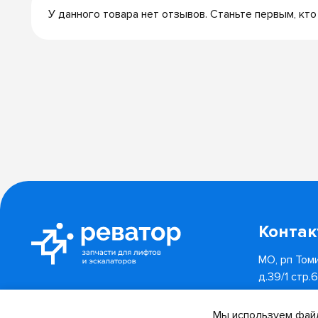
У данного товара нет отзывов. Станьте первым, кто
Конта
МО, рп Томи
д.39/1 стр.
8 (800) 55
Отследить заказ
Мы используем файл