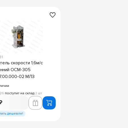
81
тель скорости 1,6м/с
онний ОСМ-305
7.00.000-02 МЛЗ
личии
026
поступит на склад
2 шт
₽
пить дешевле!