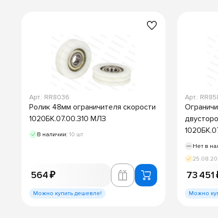
Арт.: RR8036
Арт.: RR85
Ролик 48мм ограничителя скорости
Ограничи
1020БК.07.00.310 МЛЗ
двустор
1020БК.0
В наличии:
10 шт
Нет в на
25.08.2
564 ₽
73 451 
Можно купить дешевле!
Можно ку