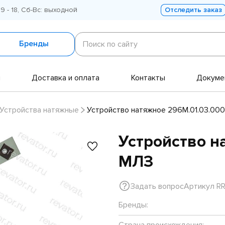
 9 - 18, Сб-Вс: выходной
Отследить заказ
Поиск
по
Бренды
Поиск по сайту
сайту
и
Доставка и оплата
Контакты
Докуме
Устройства натяжные
Устройство натяжное 296М.01.03.00
Устройство н
МЛЗ
Задать вопрос
Артикул RR
Бренды:
Страна происхождения: