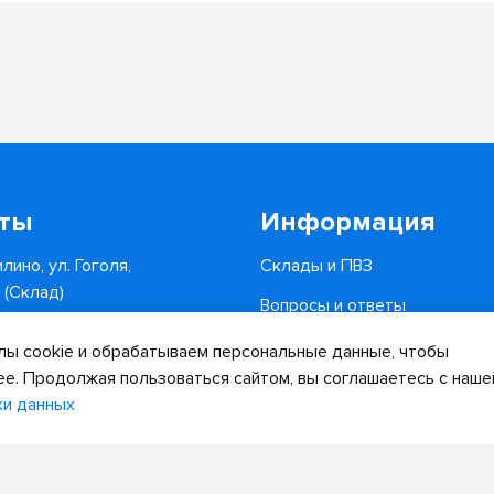
кты
Информация
лино, ул. Гоголя,
Склады и ПВЗ
6 (Склад)
Вопросы и ответы
0-34-82
Доставка и оплата
ы cookie и обрабатываем персональные данные, чтобы
.ru
ее. Продолжая пользоваться сайтом, вы соглашаетесь с наше
ки данных