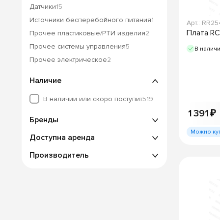
Датчики
15
Источники бесперебойного питания
1
Арт.: RR2
Плата RC
Прочее пластиковые/РТИ изделия
2
Прочее системы управления
5
В налич
Прочее электрическое
2
Наличие
В наличии или скоро поступит
519
1 391 ₽
Бренды
Можно ку
Доступна аренда
Производитель