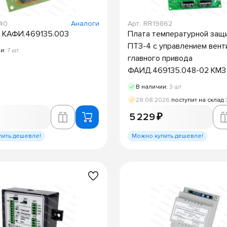
540
Аналоги
Арт.: RR19862
 КАФИ.469135.003
Плата температурной защ
ПТЗ-4 с управлением вен
ии:
7 шт
главного привода
ФАИД.469135.048-02 КМЗ
В наличии:
3 шт
28.08.2026
поступит на склад
5 229 ₽
пить дешевле!
Можно купить дешевле!