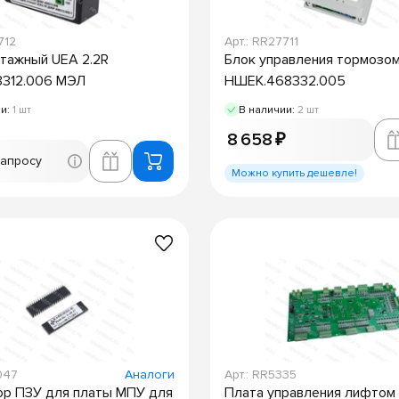
712
Арт.: RR27711
тажный UEA 2.2R
Блок управления тормозо
8312.006 МЭЛ
НШЕК.468332.005
ии:
1 шт
В наличии:
2 шт
8 658 ₽
запросу
Можно купить дешевле!
047
Аналоги
Арт.: RR5335
р ПЗУ для платы МПУ для
Плата управления лифтом