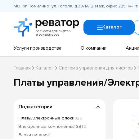
МО, рп Томилино, ул. Гоголя, д.39/1А, 2 этаж, офис 225
Пн-Пт:
Каталог
Услуги производства
О компании
Акци
Главная
Каталог
Система управления для лифтов
Платы управления/Элект
Подкатегории
Платы/Электронные блоки
826
Электронные компоненты/IGBT
3
Блоки питания
1