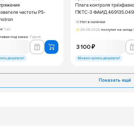
пряжения
Плата контроля трёхфазно
ователя частоты PS-
ПКТС-3 ФАИД.469135.049
motron
Нет в наличии
ии:
1 шт
28.08.2026
поступит на склад
тавки под заказ:
7 дней
3 100 ₽
пить дешевле!
Можно купить дешевле!
Показать ещё