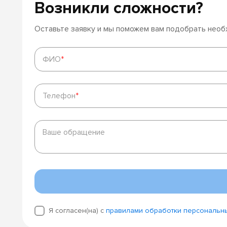
Возникли сложности?
Оставьте заявку и мы поможем вам подобрать нео
ФИО
*
ФИО
*
Телефон
*
Телефон
*
Ваше
обращение
Ваше обращение
Я согласен(на) с
правилами обработки персональн