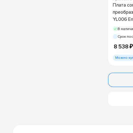
Плата со
преобраз
YL006 E
В налич
Срок пос
8 538 ₽
Можно ку