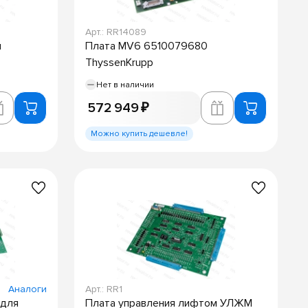
Арт.: RR14089
м
Плата MV6 6510079680
ThyssenKrupp
Нет в наличии
572 949 ₽
Можно купить дешевле!
Аналоги
Арт.: RR1
 для
Плата управления лифтом УЛЖМ