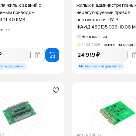
ля жилых зданий с
жилых и административных
уемым приводом
нерегулируемый привод
401-40 КМЗ
вертикальная ПУ-3
ФАИД.469135.035-10.06 
личии
Нет в наличии
21.08.2026
поступит на склад
2
₽
24 919 ₽
пить дешевле!
Можно купить дешевле!
973
Арт.: RR4802