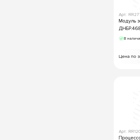
Арт.: RR27
Модуль э
ДНБР.46
В налич
Цена по 
Арт.: RR12
Процессо