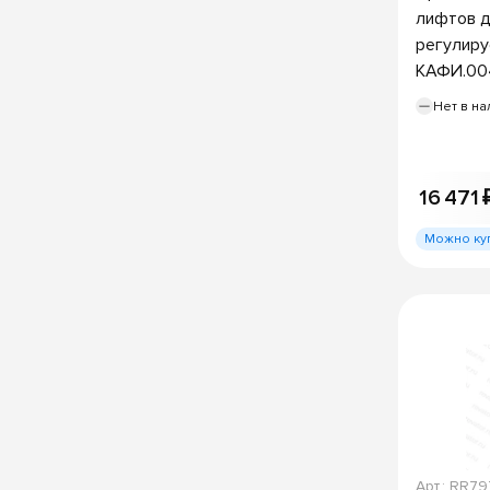
лифтов д
регулир
КАФИ.00
Нет в на
16 471 
Можно ку
Арт.: RR7