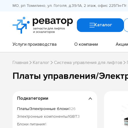
МО, рп Томилино, ул. Гоголя, д.39/1А, 2 этаж, офис 225
Пн-Пт:
Каталог
Услуги производства
О компании
Акци
Главная
Каталог
Система управления для лифтов
Платы управления/Элект
Подкатегории
Платы/Электронные блоки
826
Электронные компоненты/IGBT
3
Блоки питания
1