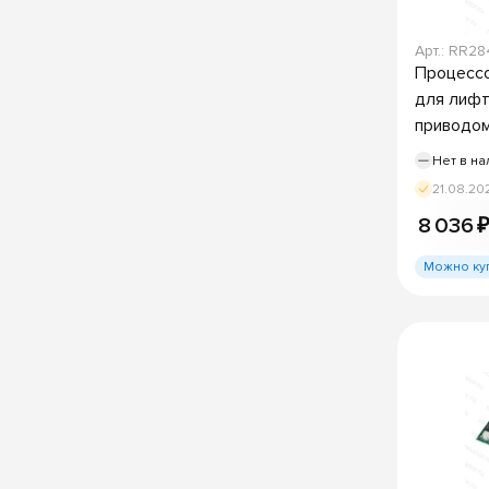
Арт.: RR2
Процессо
для лифт
приводо
Нет в на
21.08.20
8 036 
Можно ку