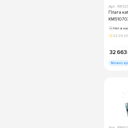
Арт.: RR1
Плата к
KM510703
Нет в на
02.09.2
32 663
Можно ку
Арт.: RR6