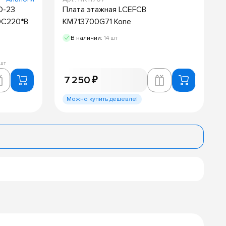
D-23
Плата этажная LCEFCB
9C220*B
KM713700G71 Kone
В наличии:
14 шт
 шт
7 250 ₽
Можно купить дешевле!