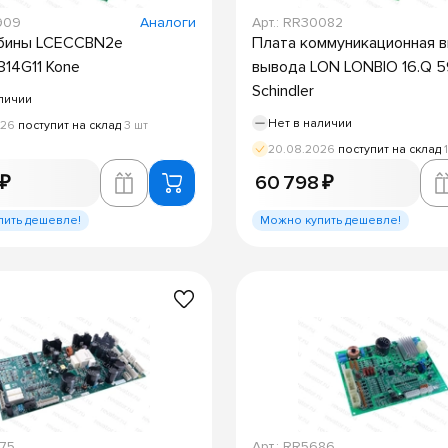
2909
Аналоги
Арт.: RR30082
абины LCECCBN2e
Плата коммуникационная 
14G11 Kone
вывода LON LONBIO 16.Q 
Schindler
личии
Нет в наличии
026
поступит на склад
3 шт
20.08.2026
поступит на склад
 ₽
60 798 ₽
пить дешевле!
Можно купить дешевле!
075
Арт.: RR5686