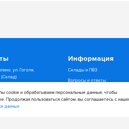
кты
Информация
лино, ул. Гоголя,
Склады и ПВЗ
6 (Склад)
Вопросы и ответы
0-34-82
Доставка и оплата
ы cookie и обрабатываем персональные данные, чтобы
.ru
ее. Продолжая пользоваться сайтом, вы соглашаетесь с наше
ки данных