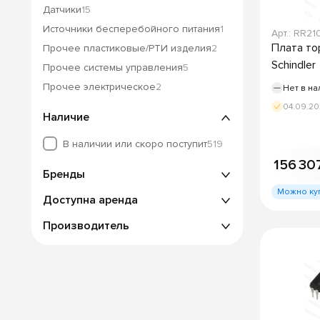
Датчики
15
Источники бесперебойного питания
1
Арт.: RR21
Плата то
Прочее пластиковые/РТИ изделия
2
Schindler
Прочее системы управления
5
Прочее электрическое
2
Нет в на
04.09.2
Наличие
В наличии или скоро поступит
519
156 30
Бренды
Можно ку
Доступна аренда
Производитель