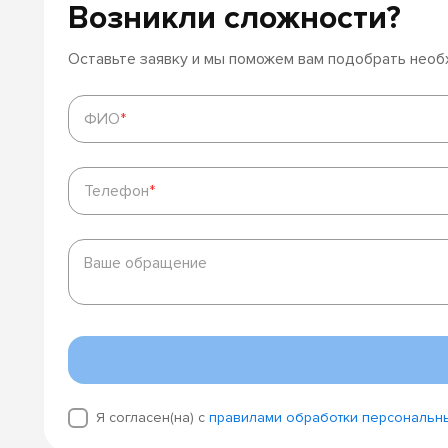
Возникли сложности?
Оставьте заявку и мы поможем вам подобрать нео
ФИО
*
ФИО
*
Телефон
*
Телефон
*
Ваше
обращение
Ваше обращение
Я согласен(на) с
правилами обработки персональн