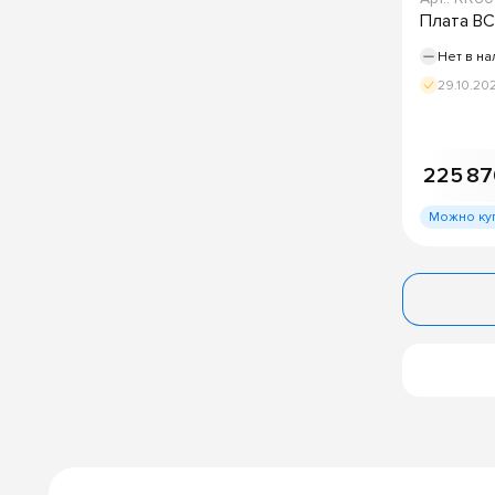
Плата BC
Нет в на
29.10.20
225 87
Можно ку