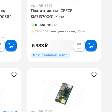
Арт.: RR13897
ввода
Плата этажная LCEFCB
590864
KM713700G11 Kone
В наличии:
2 шт
29.10.2026
поступит на склад
10 шт
1 шт
6 383 ₽
Можно купить дешевле!
Аналоги
Арт.: RR11707