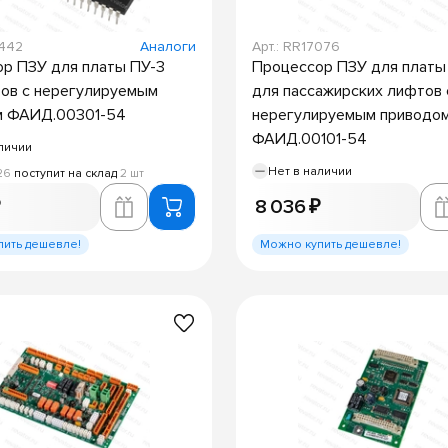
8442
Аналоги
Арт.: RR17076
р ПЗУ для платы ПУ-3
Процессор ПЗУ для платы
ов с нерегулируемым
для пассажирских лифтов 
м ФАИД.00301-54
нерегулируемым приводо
ФАИД.00101-54
личии
Нет в наличии
26
поступит на склад
2 шт
₽
8 036 ₽
пить дешевле!
Можно купить дешевле!