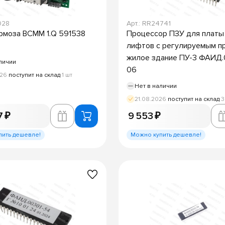
028
Арт.: RR24741
рмоза BCMM 1.Q 591538
Процессор ПЗУ для платы
лифтов с регулируемым п
жилое здание ПУ-3 ФАИД
личии
06
026
поступит на склад
1 шт
Нет в наличии
21.08.2026
поступит на склад
3
7 ₽
9 553 ₽
пить дешевле!
Можно купить дешевле!