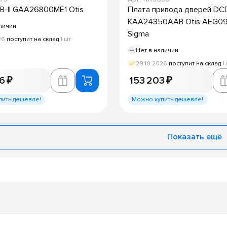
B-II GAA26800ME1 Otis
Плата привода дверей DC
KAA24350AAB Otis AEG0
личии
Sigma
26
поступит на склад
1 шт
Нет в наличии
29.10.2026
поступит на склад
1
6 ₽
153 203 ₽
пить дешевле!
Можно купить дешевле!
Показать ещё