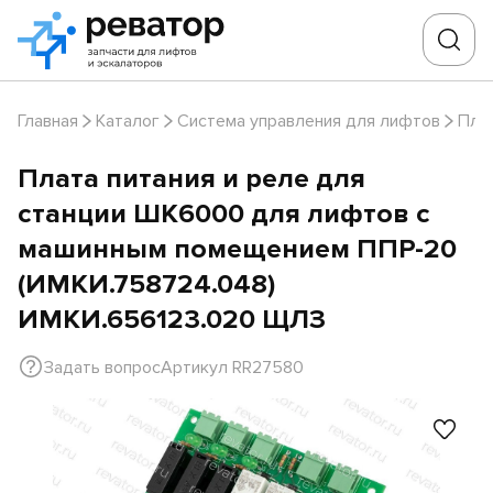
Главная
Каталог
Система управления для лифтов
Пла
Плата питания и реле для
станции ШК6000 для лифтов с
машинным помещением ППР-20
(ИМКИ.758724.048)
ИМКИ.656123.020 ЩЛЗ
Задать вопрос
Артикул RR27580