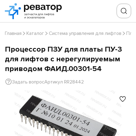
Главная
Каталог
Система управления для лифтов
Пла
Процессор ПЗУ для платы ПУ-3
для лифтов с нерегулируемым
приводом ФАИД.00301-54
Задать вопрос
Артикул RR28442