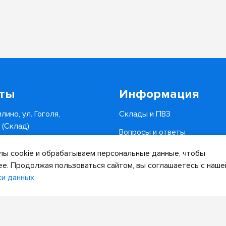
кты
Информация
лино, ул. Гоголя,
Склады и ПВЗ
6 (Склад)
Вопросы и ответы
0-34-82
Доставка и оплата
ы cookie и обрабатываем персональные данные, чтобы
.ru
ее. Продолжая пользоваться сайтом, вы соглашаетесь с наше
ки данных
Дизайн сайта
Разработка сайта