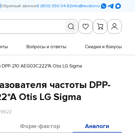
Обратный звонок
8 (800) 550-34-82
info@revator.ru
нты
Вопросы и ответы
Скидки и бонусы
 DPP-210 AEG03C222*A Otis LG Sigma
азователя частоты DPP-
2*A Otis LG Sigma
R9622
Форм-фактор
Аналоги