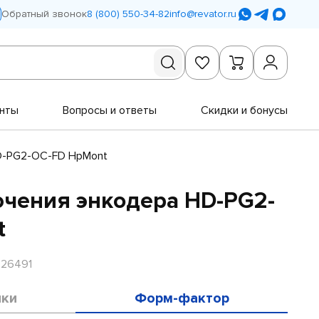
Обратный звонок
8 (800) 550-34-82
info@revator.ru
нты
Вопросы и ответы
Скидки и бонусы
D-PG2-OC-FD HpMont
чения энкодера HD-PG2-
t
R26491
ики
Форм-фактор