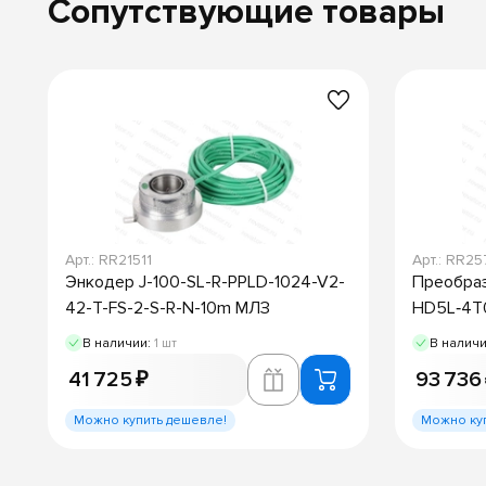
Сопутствующие товары
Арт.: RR21511
Арт.: RR2
Энкодер J-100-SL-R-PPLD-1024-V2-
Преобраз
42-T-FS-2-S-R-N-10m МЛЗ
HD5L‐4T0
В наличии:
1 шт
В налич
41 725 ₽
93 736
Можно купить дешевле!
Можно ку