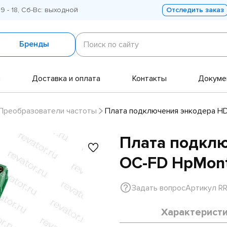
 9 - 18, Сб-Вс: выходной
Отследить заказ
Поиск
по
Бренды
Поиск по сайту
сайту
и
Доставка и оплата
Контакты
Докуме
Преобразователи частоты
Плата подключения энкодера H
Плата подклю
OC-FD HpMon
Задать вопрос
Артикул R
Характерист