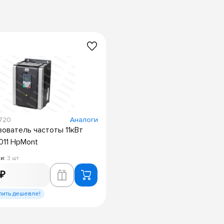
5720
Аналоги
ователь частоты 11кВт
11 HpMont
ии:
3 шт
 ₽
пить дешевле!