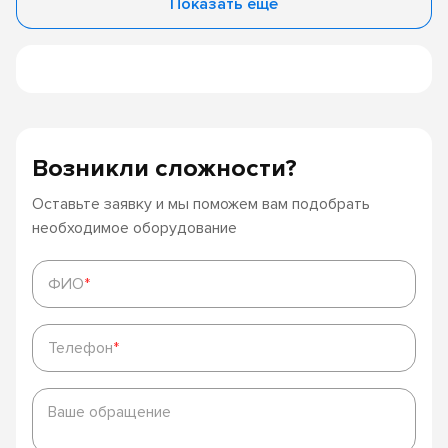
Показать ещё
Возникли сложности?
Оставьте заявку и мы поможем вам подобрать
необходимое оборудование
ФИО
*
ФИО
*
Телефон
*
Телефон
*
Ваше
обращение
Ваше обращение