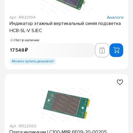
Арт.: RR23194
Аналоги
Индикатор этажный вертикальный синяя подсветка
HCB-SL-V SJEC
Нет в наличии
17 548 ₽
Можно купить дешевле!
Арт.: RR22560
Плата индикации LC100-M8R 6F09-20-00205