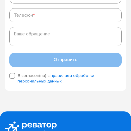
Телефон
*
Телефон
*
Ваше
обращение
Ваше обращение
Отправить
Я согласен(на) с
правилами обработки
персональных данных