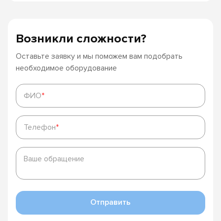
Возникли сложности?
Оставьте заявку и мы поможем вам подобрать
необходимое оборудование
ФИО
*
ФИО
*
Телефон
*
Телефон
*
Ваше
обращение
Ваше обращение
Отправить