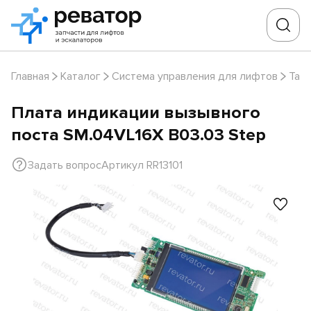
Главная
Каталог
Система управления для лифтов
Таб
Плата индикации вызывного
поста SM.04VL16X B03.03 Step
Задать вопрос
Артикул RR13101