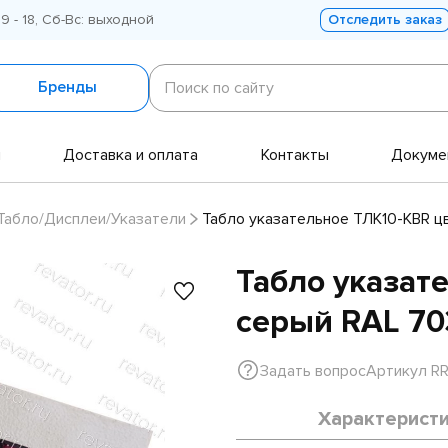
 9 - 18, Сб-Вс: выходной
Отследить заказ
Поиск
по
Бренды
Поиск по сайту
сайту
и
Доставка и оплата
Контакты
Докуме
Табло/Дисплеи/Указатели
Табло указательное ТЛК10-KBR ц
Табло указат
серый RAL 70
Задать вопрос
Артикул R
Характерист