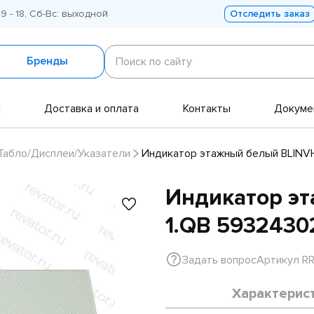
 9 - 18, Сб-Вс: выходной
Отследить заказ
Поиск
по
Бренды
Поиск по сайту
сайту
и
Доставка и оплата
Контакты
Докуме
Табло/Дисплеи/Указатели
Индикатор этажный белый BLINVH
Индикатор э
1.QB 59324302
Задать вопрос
Артикул R
Характерис