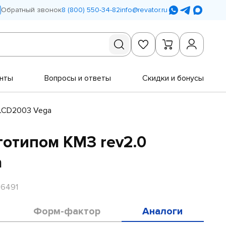
Обратный звонок
8 (800) 550-34-82
info@revator.ru
нты
Вопросы и ответы
Скидки и бонусы
 LCD2003 Vega
готипом КМЗ rev2.0
a
R6491
Форм-фактор
Аналоги