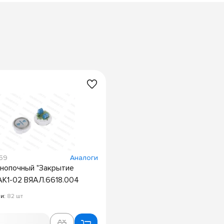
059
Аналоги
нопочный "Закрытие
АК1-02 ВЯАЛ.6618.004
ии:
82 шт