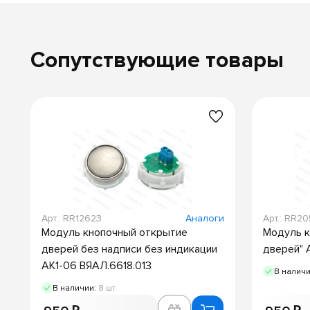
Сопутствующие товары
Арт.: RR12623
Аналоги
Арт.: RR2
Модуль кнопочный открытие
Модуль к
дверей без надписи без индикации
дверей" 
АК1-06 ВЯАЛ.6618.013
В налич
В наличии:
8 шт