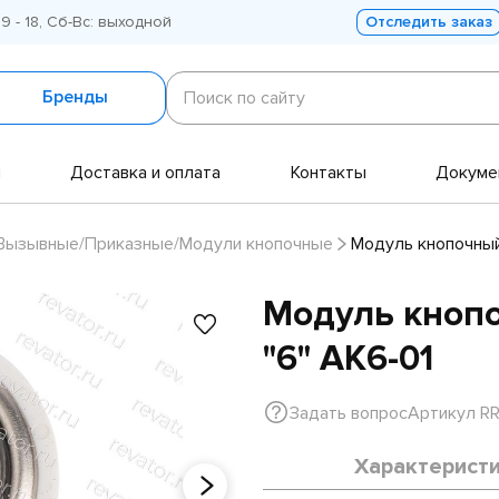
 9 - 18, Сб-Вс: выходной
Отследить заказ
Поиск
по
Бренды
Поиск по сайту
сайту
и
Доставка и оплата
Контакты
Докуме
Вызывные/Приказные/Модули кнопочные
Модуль кнопочный
Модуль кноп
"6" АК6-01
Задать вопрос
Артикул R
Характерист