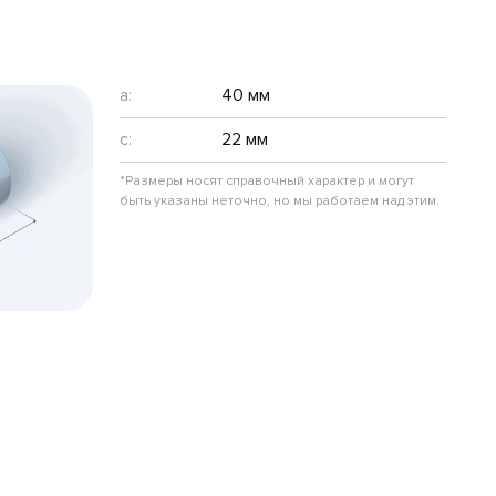
a:
40 мм
c:
22 мм
*Размеры носят справочный характер и могут
быть указаны неточно, но мы работаем над этим.