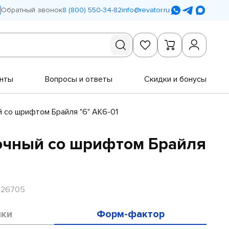
Обратный звонок
8 (800) 550-34-82
info@revator.ru
нты
Вопросы и ответы
Скидки и бонусы
 со шрифтом Брайля "6" АК6-01
очный со шрифтом Брайля
R26705
ики
Форм-фактор