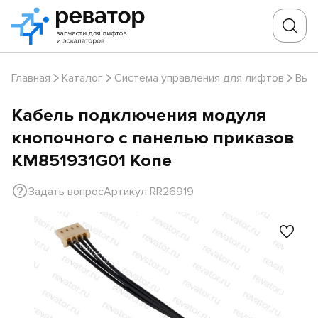
Главная
Каталог
Система управления для лифтов
Выз
Кабель подключения модуля
кнопочного с панелью приказов
KM851931G01 Kone
Задать вопрос
Артикул RR26919