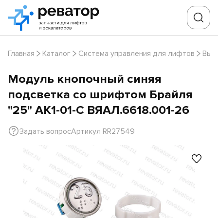
Главная
Каталог
Система управления для лифтов
Выз
Модуль кнопочный синяя
подсветка со шрифтом Брайля
"25" АК1-01-С ВЯАЛ.6618.001-26
Задать вопрос
Артикул RR27549