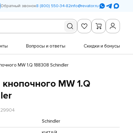
Обратный звонок
8 (800) 550-34-82
info@revator.ru
нты
Вопросы и ответы
Скидки и бонусы
очного MW 1.Q 188308 Schindler
 кнопочного MW 1.Q
ler
R29904
Schindler
КИТАЙ