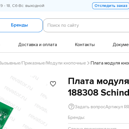
 9 - 18, Сб-Вс: выходной
Отследить заказ
Поиск
по
Бренды
Поиск по сайту
сайту
и
Доставка и оплата
Контакты
Докуме
Вызывные/Приказные/Модули кнопочные
Плата модуля кноп
Плата модуля
188308 Schind
Задать вопрос
Артикул R
Бренды:
Страна происхождения: