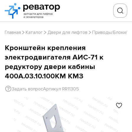
Главная
Каталог
Двери для лифтов
Приводы/Блоки/Д
Кронштейн крепления
электродвигателя АИC-71 к
редуктору двери кабины
400А.03.10.100КМ КМЗ
Задать вопрос
Артикул RR11305