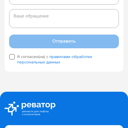
Ваше
обращение
Ваше обращение
Отправить
Я согласен(на) с
правилами обработки
персональных данных