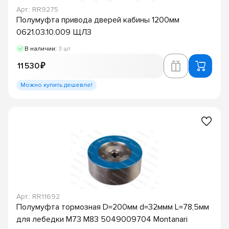
Арт.: RR9275
Полумуфта привода дверей кабины 1200мм
0621.03.10.009 ЩЛЗ
В наличии:
3 шт
11 530 ₽
Можно купить дешевле!
Арт.: RR11692
Полумуфта тормозная D=200мм d=32ммм L=78,5мм
для лебедки M73 M83 5049009704 Montanari