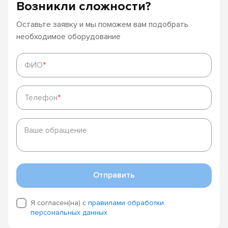
Возникли сложности?
Оставьте заявку и мы поможем вам подобрать
необходимое оборудование
ФИО
*
ФИО
*
Телефон
*
Телефон
*
Ваше
обращение
Ваше обращение
Отправить
Я согласен(на) с
правилами обработки
персональных данных