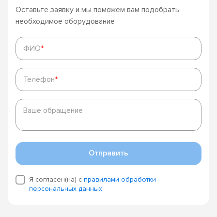
Оставьте заявку и мы поможем вам подобрать
необходимое оборудование
ФИО
*
ФИО
*
Телефон
*
Телефон
*
Ваше
обращение
Ваше обращение
Отправить
Я согласен(на) с
правилами обработки
персональных данных