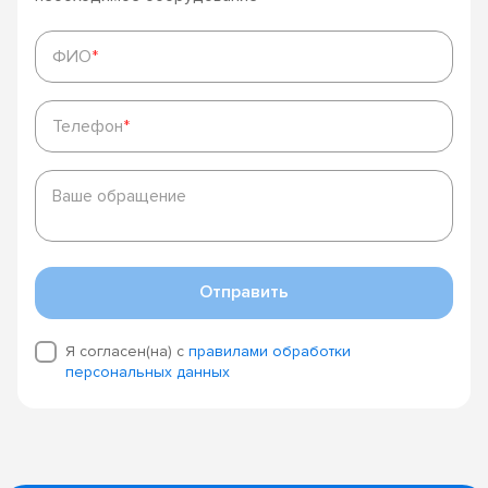
ФИО
*
ФИО
*
Телефон
*
Телефон
*
Ваше
обращение
Ваше обращение
Отправить
Я согласен(на) с
правилами обработки
персональных данных