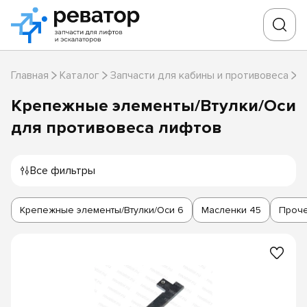
Главная
Каталог
Запчасти для кабины и противовеса
М
Крепежные элементы/Втулки/Оси
для противовеса лифтов
Все фильтры
Крепежные элементы/Втулки/Оси
6
Масленки
45
Проче