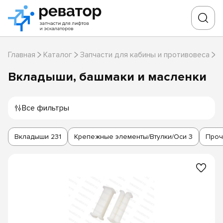
Главная
Каталог
Запчасти для кабины и противовеса
В
Вкладыши, башмаки и масленки
Все фильтры
Вкладыши
231
Крепежные элементы/Втулки/Оси
3
Проч