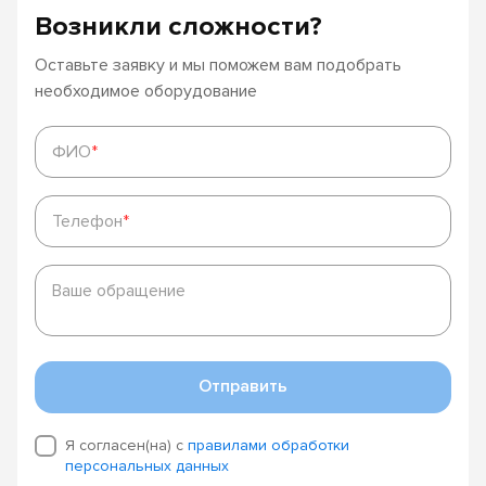
Возникли сложности?
Оставьте заявку и мы поможем вам подобрать
необходимое оборудование
ФИО
*
ФИО
*
Телефон
*
Телефон
*
Ваше
обращение
Ваше обращение
Отправить
Я согласен(на) с
правилами обработки
персональных данных