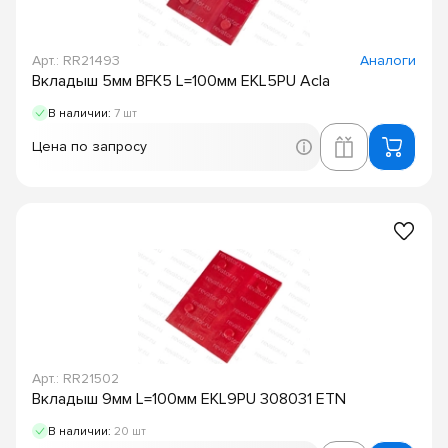
Арт.: RR21493
Аналоги
Вкладыш 5мм BFK5 L=100мм EKL5PU Acla
В наличии:
7 шт
Цена по запросу
Арт.: RR21502
Вкладыш 9мм L=100мм EKL9PU 308031 ETN
В наличии:
20 шт