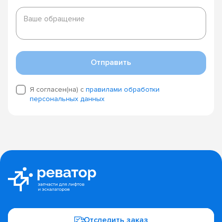
Ваше
обращение
Ваше обращение
Отправить
Я согласен(на) с
правилами обработки
персональных данных
Отследить заказ