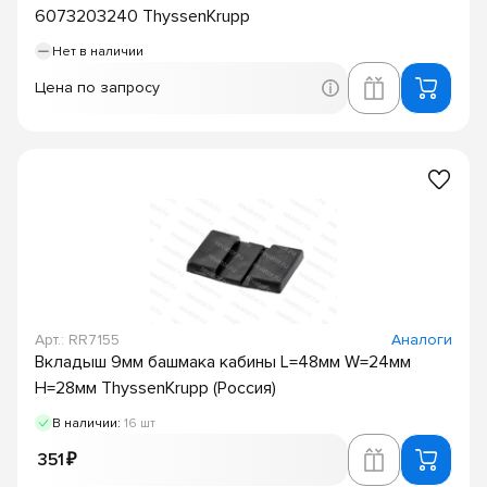
6073203240 ThyssenKrupp
Нет в наличии
Цена по запросу
Арт.: RR7155
Аналоги
Вкладыш 9мм башмака кабины L=48мм W=24мм
H=28мм ThyssenKrupp (Россия)
В наличии:
16 шт
351 ₽