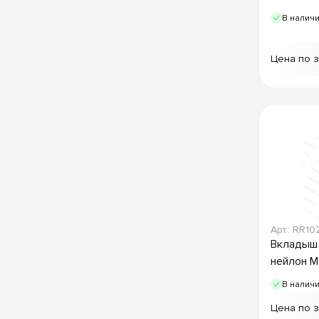
В налич
Цена по 
Арт.: RR10
Вкладыш 
нейлон M
В налич
Цена по 