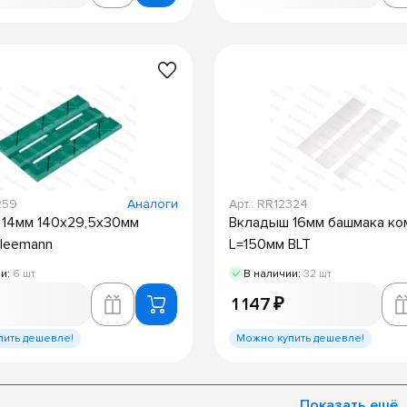
259
Аналоги
Арт.: RR12324
14мм 140x29,5x30мм
Вкладыш 16мм башмака ко
leemann
L=150мм BLT
ии:
6 шт
В наличии:
32 шт
1 147 ₽
пить дешевле!
Можно купить дешевле!
Показать ещё