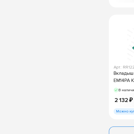
Арт.: RR12
Вкладыш 
EM14PA K
В налич
2 132 ₽
Можно ку