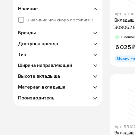
Наличие
Арт.: RR9
Вкладыш 
В наличии или скоро поступит
191
309062 E
Бренды
В налич
Доступна аренда
6 025 
Тип
Можно ку
Ширина направляющей
Высота вкладыша
Материал вкладыша
Производитель
Арт.: RR1
Вкладыш 