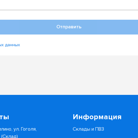
Отправить
ых данных
кты
Информация
лино, ул. Гоголя,
Склады и ПВЗ
6 (Склад)