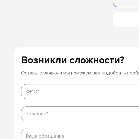
Возникли сложности?
Оставьте заявку и мы поможем вам подобрать нео
ФИО
*
ФИО
*
Телефон
*
Телефон
*
Ваше
обращение
Ваше обращение