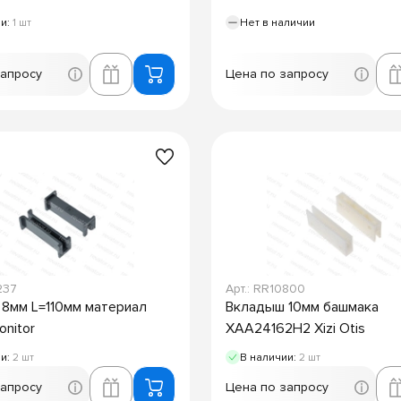
ии:
1 шт
Нет в наличии
запросу
Цена по запросу
237
Арт.: RR10800
8мм L=110мм материал
Вкладыш 10мм башмака
onitor
XAA24162H2 Xizi Otis
ии:
2 шт
В наличии:
2 шт
запросу
Цена по запросу