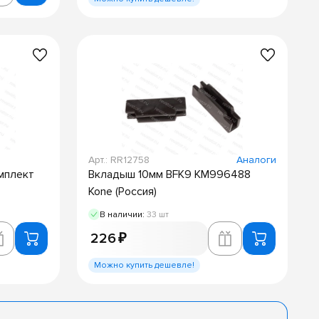
Арт.: RR12758
Аналоги
мплект
Вкладыш 10мм BFK9 KM996488
Kone (Россия)
В наличии:
33 шт
226 ₽
Можно купить дешевле!