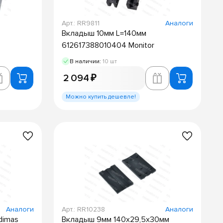
Арт.: RR9811
Аналоги
Вкладыш 10мм L=140мм
612617388010404 Monitor
В наличии:
10 шт
2 094 ₽
Можно купить дешевле!
Аналоги
Арт.: RR10238
Аналоги
dimas
Вкладыш 9мм 140х29,5х30мм