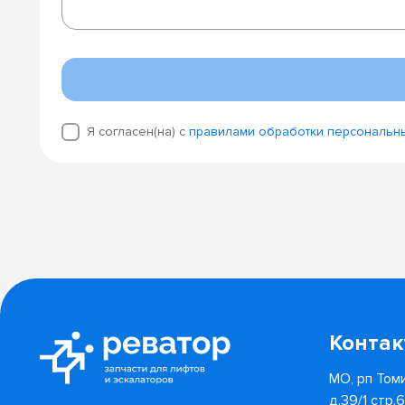
Я согласен(на) с
правилами обработки персональн
Конта
МО, рп Томи
д.39/1 стр.