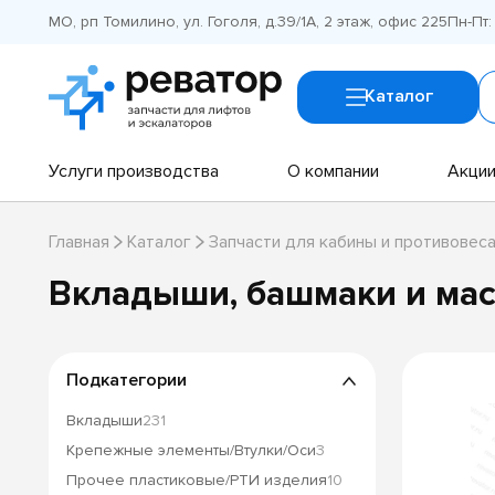
МО, рп Томилино, ул. Гоголя, д.39/1А, 2 этаж, офис 225
Пн-Пт:
Каталог
Услуги производства
О компании
Акци
Главная
Каталог
Запчасти для кабины и противовес
Вкладыши, башмаки и ма
Подкатегории
Вкладыши
231
Крепежные элементы/Втулки/Оси
3
Прочее пластиковые/РТИ изделия
10