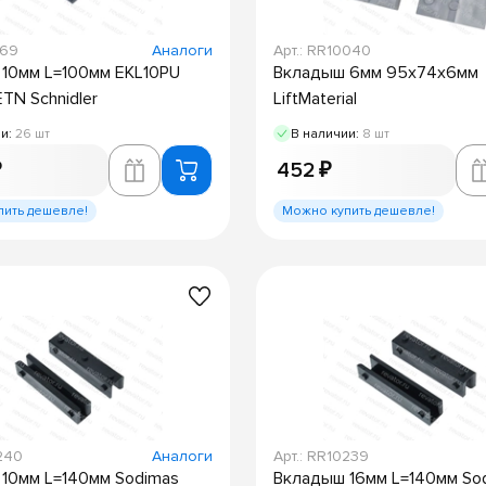
669
Аналоги
Арт.: RR10040
10мм L=100мм EKL10PU
Вкладыш 6мм 95х74х6мм
TN Schnidler
LiftMaterial
ии:
26 шт
В наличии:
8 шт
₽
452 ₽
пить дешевле!
Можно купить дешевле!
0240
Аналоги
Арт.: RR10239
10мм L=140мм Sodimas
Вкладыш 16мм L=140мм So