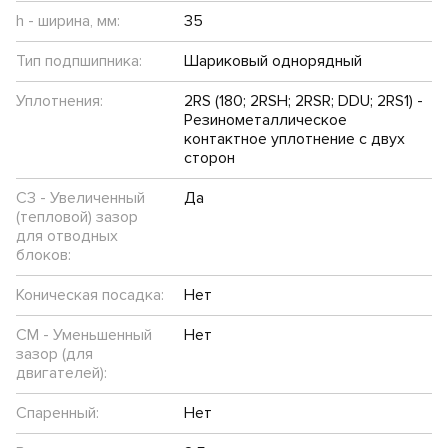
h - ширина, мм:
35
Тип подпшипника:
Шариковый однорядный
Уплотнения:
2RS (180; 2RSH; 2RSR; DDU; 2RS1) -
Резинометаллическое
контактное уплотнение с двух
сторон
C3 - Увеличенный
Да
(тепловой) зазор
для отводных
блоков:
Коническая посадка:
Нет
CM - Уменьшенный
Нет
зазор (для
двигателей):
Спаренный:
Нет