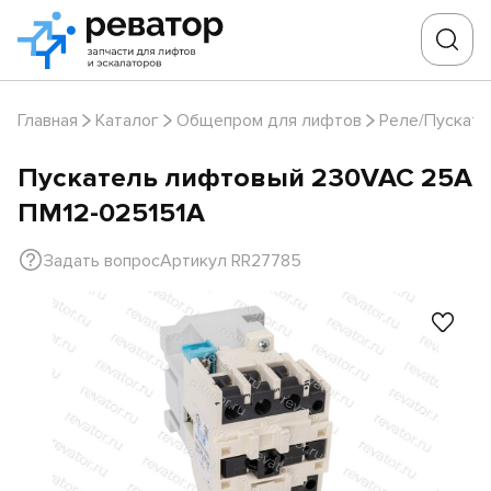
Главная
Каталог
Общепром для лифтов
Реле/Пускате
Пускатель лифтовый 230VAC 25А
ПМ12-025151А
Задать вопрос
Артикул RR27785