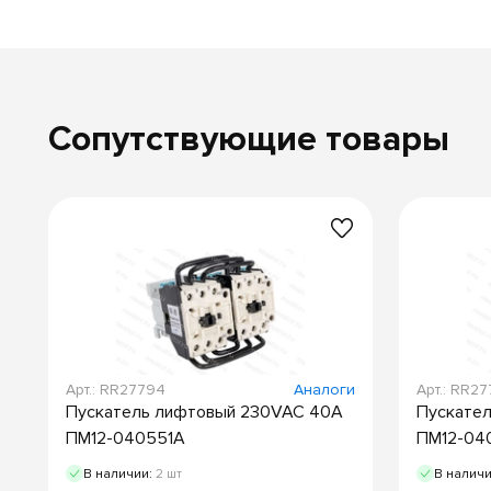
Сопутствующие товары
Арт.: RR27794
Аналоги
Арт.: RR27
Пускатель лифтовый 230VAC 40А
Пускате
ПМ12-040551А
ПМ12-04
В наличии:
2 шт
В налич