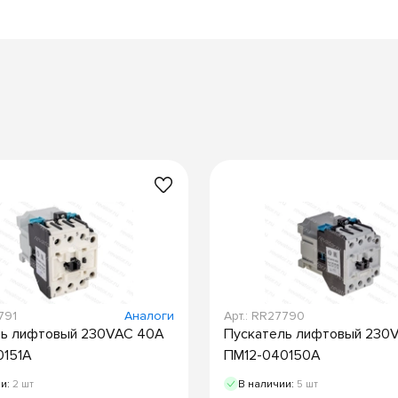
791
Аналоги
Арт.: RR27790
ль лифтовый 230VAC 40А
Пускатель лифтовый 230
0151А
ПМ12-040150А
ии:
2 шт
В наличии:
5 шт