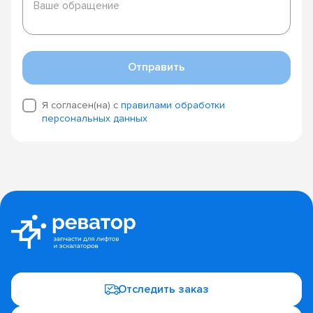
обращение
Ваше обращение
Отправить
Я согласен(на) с
правилами обработки
персональных данных
Отследить заказ