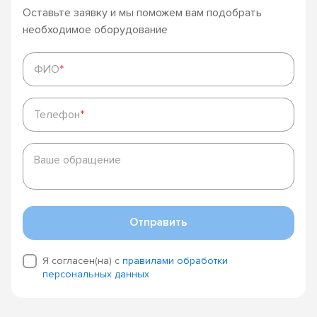
Оставьте заявку и мы поможем вам подобрать
необходимое оборудование
ФИО
*
ФИО
*
Телефон
*
Телефон
*
Ваше
обращение
Ваше обращение
Отправить
Я согласен(на) с
правилами обработки
персональных данных