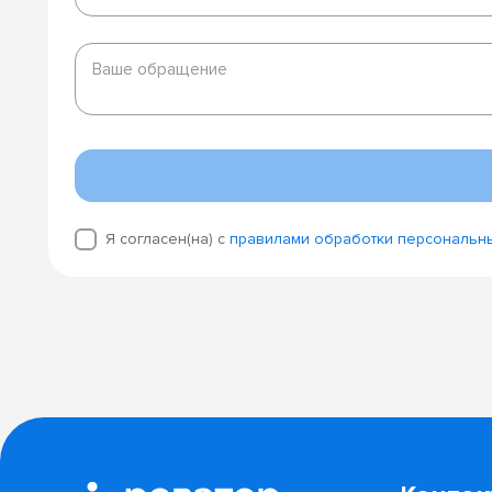
Ваше
обращение
Ваше обращение
Я согласен(на) с
правилами обработки персональн