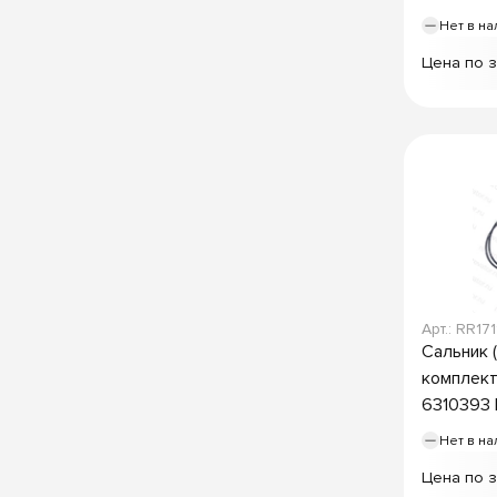
Нет в на
Цена по 
Арт.: RR171
Сальник 
комплект
6310393 H
Нет в на
Цена по 