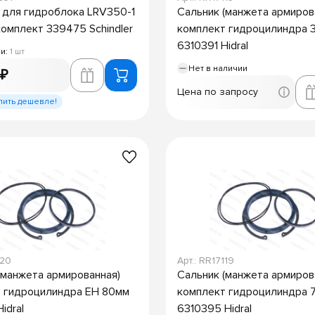
для гидроблока LRV350-1
Сальник (манжета армиров
комплект 339475 Schindler
комплект гидроцилиндра 
6310391 Hidral
ии:
1 шт
Нет в наличии
 ₽
Цена по запросу
пить дешевле!
120
Арт.: RR17119
(манжета армированная)
Сальник (манжета армиров
 гидроцилиндра EH 80мм
комплект гидроцилиндра 
idral
6310395 Hidral