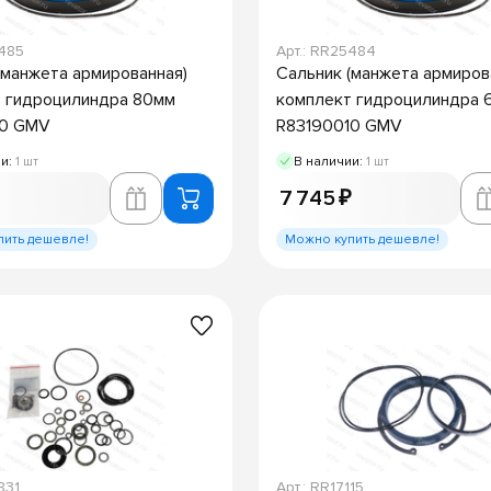
5485
Арт.: RR25484
(манжета армированная)
Сальник (манжета армиров
 гидроцилиндра 80мм
комплект гидроцилиндра 
10 GMV
R83190010 GMV
ии:
1 шт
В наличии:
1 шт
7 745 ₽
пить дешевле!
Можно купить дешевле!
831
Арт.: RR17115