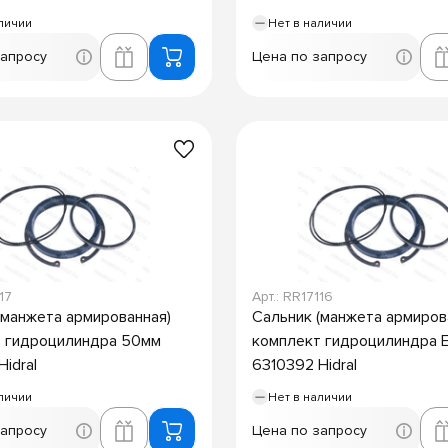
личии
Нет в наличии
запросу
Цена по запросу
17
Арт.: RR17116
(манжета армированная)
Сальник (манжета армиров
 гидроцилиндра 50мм
комплект гидроцилиндра 
idral
6310392 Hidral
личии
Нет в наличии
запросу
Цена по запросу