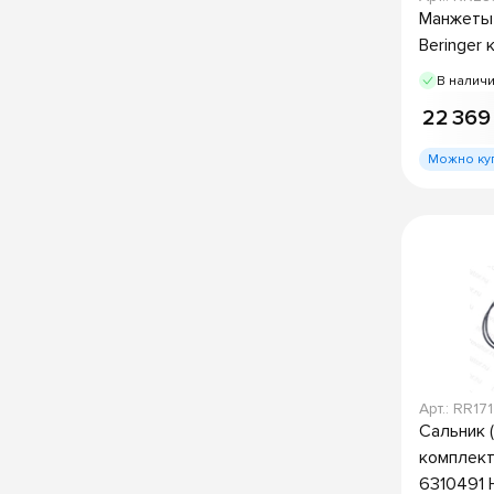
Манжеты 
Beringer 
В налич
22 369
Можно ку
Арт.: RR17
Сальник 
комплект
6310491 H