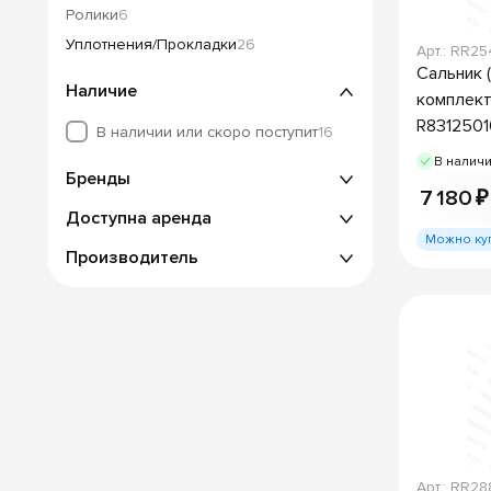
Ролики
6
Уплотнения/Прокладки
26
Арт.: RR2
Сальник 
Наличие
комплект
R831250
В наличии или скоро поступит
16
В налич
Бренды
7 180 ₽
Доступна аренда
Можно ку
Производитель
Арт.: RR28