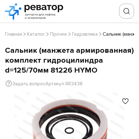
Главная
Каталог
Прочее
Гидравлика
Сальник (манже
Сальник (манжета армированная)
комплект гидроцилиндра
d=125/70мм 81226 HYMO
Задать вопрос
Артикул RR3438