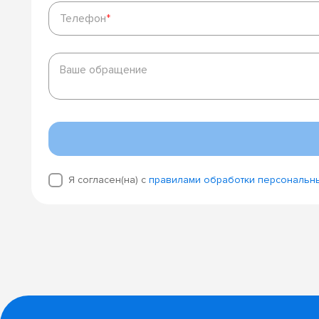
Телефон
*
Телефон
*
Ваше
обращение
Ваше обращение
Я согласен(на) с
правилами обработки персональн