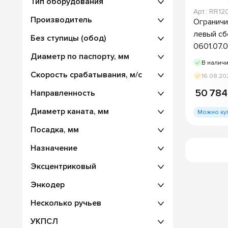
Тип оборудования
Арт.: RR12
Производитель
Ограничи
левый сб
Без ступицы (обод)
0601.07
Диаметр по паспорту, мм
В налич
Скорость срабатывания, м/с
16.08.20
50 784
Направленность
Диаметр каната, мм
Можно ку
Посадка, мм
Назначение
Эксцентриковый
Энкодер
Несколько ручьев
УКПСЛ