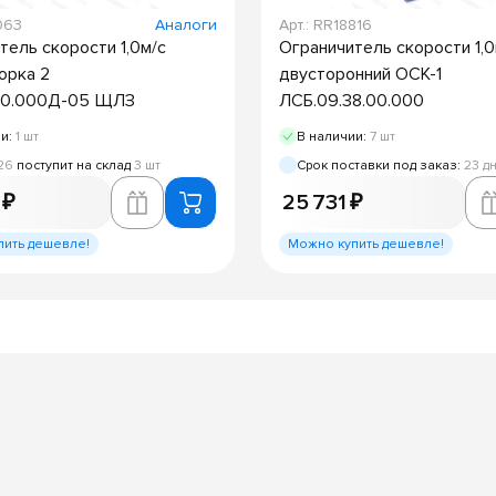
063
Аналоги
Арт.: RR18816
тель скорости 1,0м/с
Ограничитель скорости 1,0
орка 2
двусторонний ОСК-1
.00.000Д-05 ЩЛЗ
ЛСБ.09.38.00.000
ии:
1 шт
В наличии:
7 шт
26
поступит на склад
3 шт
Срок поставки под заказ:
23 д
 ₽
25 731 ₽
пить дешевле!
Можно купить дешевле!