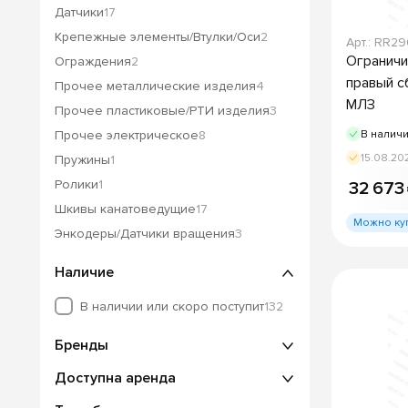
Датчики
17
Крепежные элементы/Втулки/Оси
2
Арт.: RR2
Ограничи
Ограждения
2
правый с
Прочее металлические изделия
4
МЛЗ
Прочее пластиковые/РТИ изделия
3
Прочее электрическое
8
В налич
15.08.20
Пружины
1
Ролики
1
32 673
Шкивы канатоведущие
17
Можно ку
Энкодеры/Датчики вращения
3
Наличие
В наличии или скоро поступит
132
Бренды
Доступна аренда