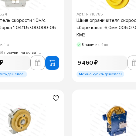
9624
Арт.: RR16785
тель скорости 1,0м/с
Шкив ограничителя скорос
борка 1 0411.57.00.000-06
сборе канат 6,0мм 006.07
КМЗ
ии:
1 шт
В наличии:
4 шт
26
поступит на склад
1 шт
 ₽
9 460 ₽
пить дешевле!
Можно купить дешевле!