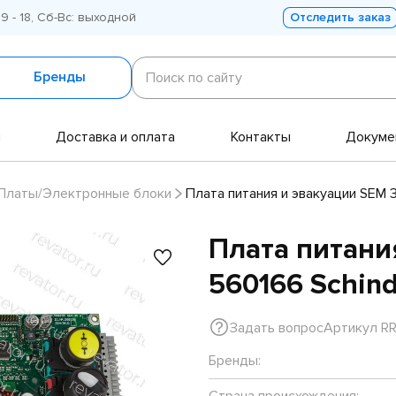
 9 - 18, Сб-Вс: выходной
Отследить заказ
Поиск
по
Бренды
Поиск по сайту
сайту
и
Доставка и оплата
Контакты
Докуме
Платы/Электронные блоки
Плата питания и эвакуации SEM 3
Плата питани
560166 Schind
Задать вопрос
Артикул R
Бренды:
Страна происхождения: