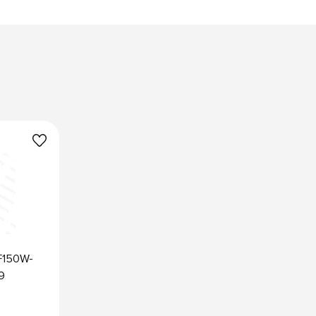
F150W-
9