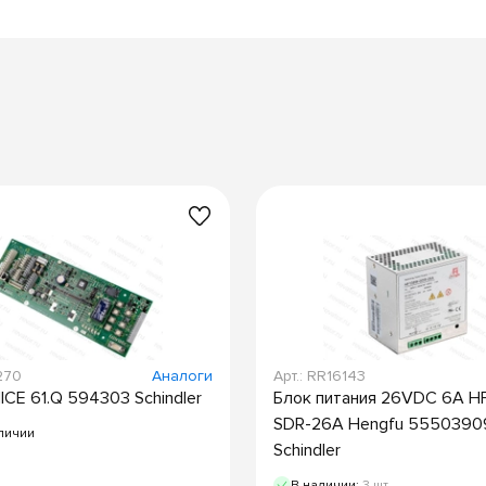
270
Аналоги
Арт.: RR16143
ICE 61.Q 594303 Schindler
Блок питания 26VDC 6А H
SDR-26A Hengfu 5550390
личии
Schindler
В наличии:
3 шт