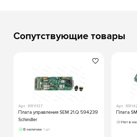
Сопутствующие товары
Арт.: RR11137
Арт.: RR14
Плата управления SEM 21.Q 594239
Плата SM
Schindler
Нет в на
В наличии:
1 шт