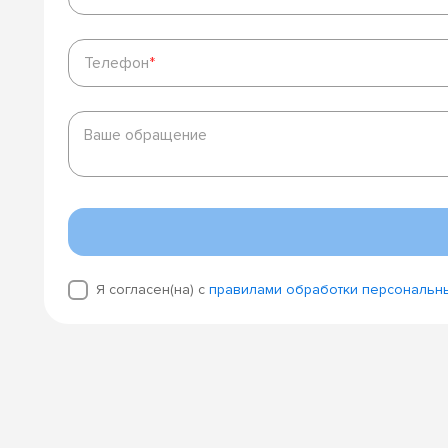
Телефон
*
Телефон
*
Ваше
обращение
Ваше обращение
Я согласен(на) с
правилами обработки персональн