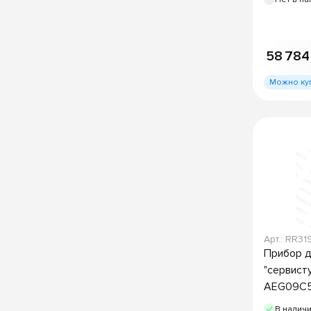
58 784
Можно ку
Арт.: RR31
Прибор д
"сервист
AEG09C5
В налич