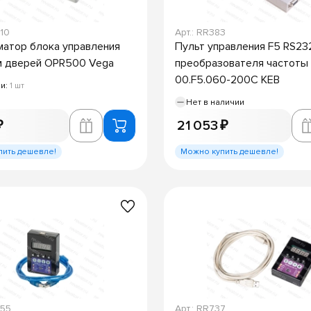
010
Арт.: RR383
атор блока управления
Пульт управления F5 RS23
м дверей OPR500 Vega
преобразователя частоты
00.F5.060-200C KEB
ии:
1 шт
Нет в наличии
₽
21 053 ₽
пить дешевле!
Можно купить дешевле!
055
Арт.: RR737