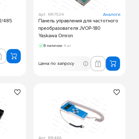
Арт.: RR7534
Аналоги
2/485
Панель управления для частотного
преобразователя JVOP-180
Yaskawa Omron
В наличии:
4 шт
Цена по запросу
Арт.: RR486