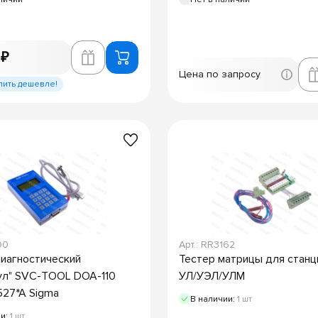
 ₽
Цена по запросу
пить дешевле!
90
Арт.: RR3162
иагностический
Тестер матрицы для станц
ул" SVC-TOOL DOA-110
УЛ/УЭЛ/УЛМ
27*A Sigma
В наличии:
1 шт
ии:
1 шт