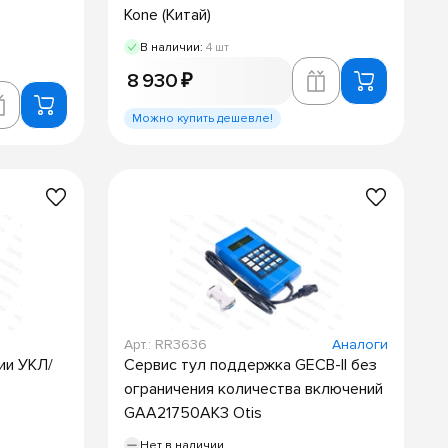
Kone (Китай)
В наличии:
4 шт
8 930 ₽
Можно купить дешевле!
Арт.: RR3636
Аналоги
ии УКЛ/
Сервис тул поддержка GECB-II без
ограничения количества включений
GAA21750AK3 Otis
Нет в наличии