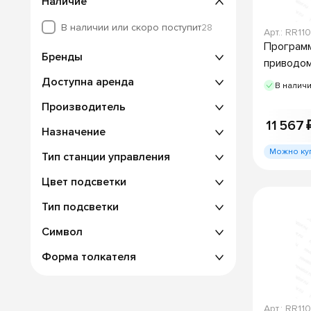
Наличие
В наличии или скоро поступит
28
Арт.: RR11
Программ
Бренды
приводо
Доступна аренда
В налич
Производитель
11 567 
Назначение
Можно ку
Тип станции управления
Цвет подсветки
Тип подсветки
Символ
Форма толкателя
Арт.: RR11