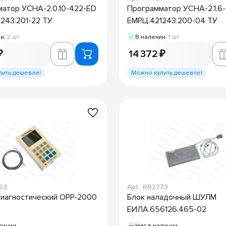
атор УСНА-2.0.10-422-ED
Программатор УСНА-2.1.6-
243.201-22 ТУ
ЕМРЦ.421243.200-04 ТУ
ии:
2 шт
В наличии:
1 шт
₽
14 372 ₽
пить дешевле!
Можно купить дешевле!
653
Арт.: RR2773
иагностический OPP-2000
Блок наладочный ШУЛМ
ЕИЛА.656126.465-02
личии
Нет в наличии