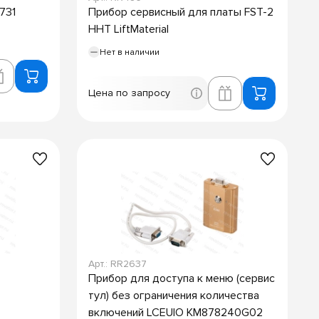
731
Прибор сервисный для платы FST-2
HHT LiftMaterial
Нет в наличии
Цена по запросу
Арт.: RR2637
Прибор для доступа к меню (сервис
тул) без ограничения количества
включений LCEUIO KM878240G02