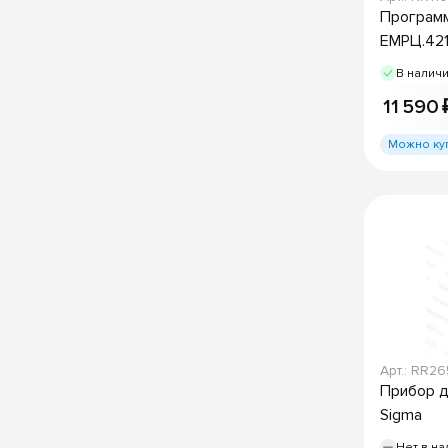
Программ
ЕМРЦ.421
В налич
11 590 
Можно ку
Арт.: RR2
Прибор д
Sigma
Нет в на